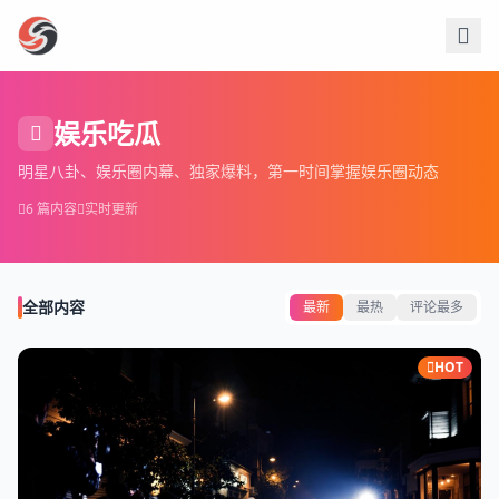
跳过导航
娱乐吃瓜
明星八卦、娱乐圈内幕、独家爆料，第一时间掌握娱乐圈动态
6 篇内容
实时更新
全部内容
最新
最热
评论最多
HOT