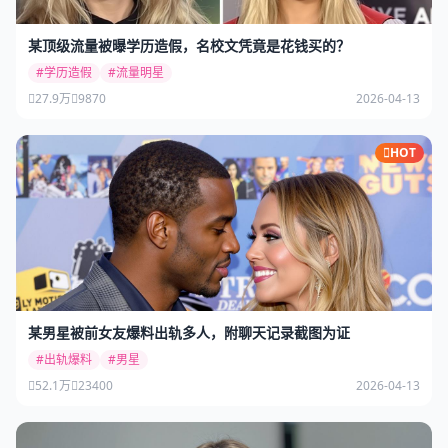
某顶级流量被曝学历造假，名校文凭竟是花钱买的？
#学历造假
#流量明星
27.9万
9870
2026-04-13
HOT
某男星被前女友爆料出轨多人，附聊天记录截图为证
#出轨爆料
#男星
52.1万
23400
2026-04-13