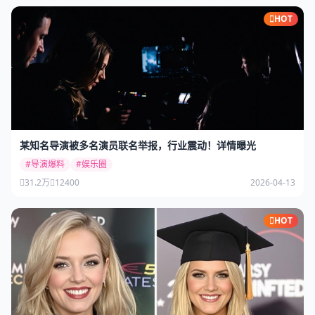
HOT
某知名导演被多名演员联名举报，行业震动！详情曝光
#导演爆料
#娱乐圈
31.2万
12400
2026-04-13
HOT