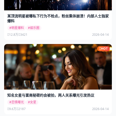
某顶流明星被曝私下行为不检点，粉丝集体崩溃！内部人士独家
爆料
#明星爆料
#娱乐圈
12.8万
3421
2026-04-14
HOT
知名女星与富商秘密约会被拍，两人关系曝光引发热议
#恋情曝光
#女星
9.6万
2187
2026-04-14